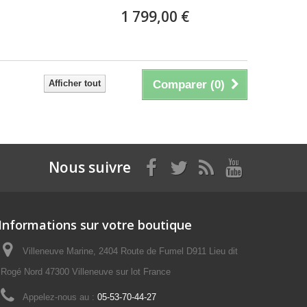
1 799,00 €
Afficher tout
Comparer (
0
)
Nous suivre
Informations sur votre boutique
Villeneuve Marine, 2404 Route de Fumel D911 Lieu dit
Rogé Nord 47300 Villeneuve sur lot France
Appelez-nous au :
05-53-70-44-27