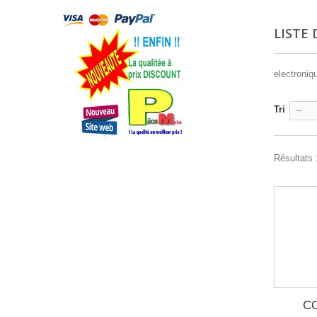
LISTE
electroni
Tri
--
Résultats 
CO