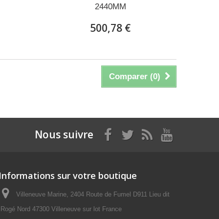
2440MM
500,78 €
Comparer (
0
)
Nous suivre
Informations sur votre boutique
Villeneuve Marine, 2404 Route de Fumel D911 Lieu dit
Rogé Nord 47300 Villeneuve sur lot France