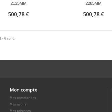
2135MM
2285MM
500,78 €
500,78 €
 - 6 sur 6.
Mon compte
Mes commandes
Mes avoirs
Mes adresses