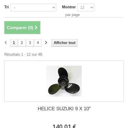
Tri
Montrer
par page
Comparer (
0
)
1
2
3
4
Afficher tout
Résultats 1 - 12 sur 48.
HELICE SUZUKI 9 X 10"
140,01 €