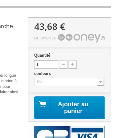
43,68 €
arche
OU PAYER EN
Quantité
couleurs
ès longue
a marine à
bleu
e pour
airer ainsi
Ajouter au
panier